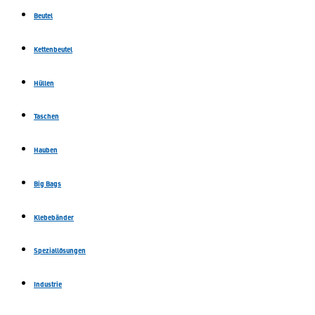
Beutel
Kettenbeutel
Hüllen
Taschen
Hauben
Big Bags
Klebebänder
Speziallösungen
Industrie