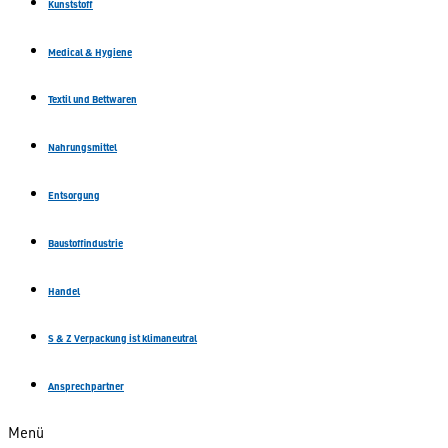
Kunststoff
Medical & Hygiene
Textil und Bettwaren
Nahrungsmittel
Entsorgung
Baustoffindustrie
Handel
S & Z Verpackung ist klimaneutral
Ansprechpartner
Menü