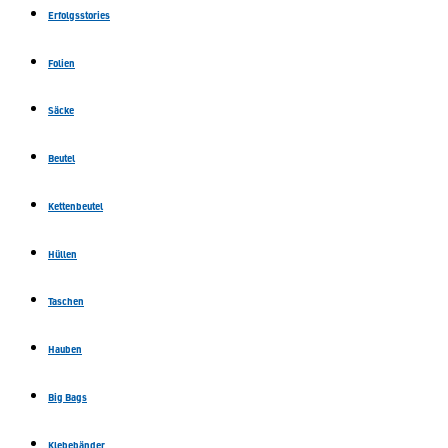
Erfolgsstories
Folien
Säcke
Beutel
Kettenbeutel
Hüllen
Taschen
Hauben
Big Bags
Klebebänder